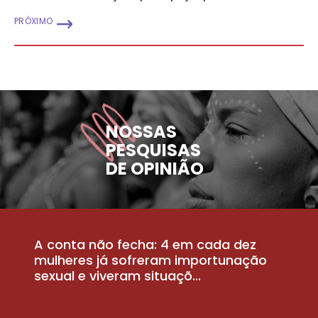
PRÓXIMO
NOSSAS
PESQUISAS
DE OPINIÃO
A conta não fecha: 4 em cada dez
P
la
mulheres já sofreram importunação
a
sexual e viveram situaçõ...
m