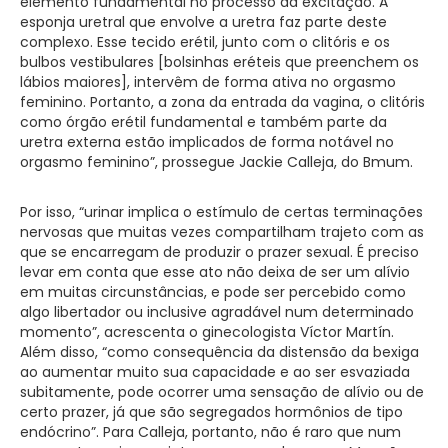
elemento fundamental no processo da excitação. A
esponja uretral que envolve a uretra faz parte deste
complexo. Esse tecido erétil, junto com o clitóris e os
bulbos vestibulares [bolsinhas eréteis que preenchem os
lábios maiores], intervêm de forma ativa no orgasmo
feminino. Portanto, a zona da entrada da vagina, o clitóris
como órgão erétil fundamental e também parte da
uretra externa estão implicados de forma notável no
orgasmo feminino”, prossegue Jackie Calleja, do Bmum.
Por isso, “urinar implica o estímulo de certas terminações
nervosas que muitas vezes compartilham trajeto com as
que se encarregam de produzir o prazer sexual. É preciso
levar em conta que esse ato não deixa de ser um alívio
em muitas circunstâncias, e pode ser percebido como
algo libertador ou inclusive agradável num determinado
momento”, acrescenta o ginecologista Víctor Martín.
Além disso, “como consequência da distensão da bexiga
ao aumentar muito sua capacidade e ao ser esvaziada
subitamente, pode ocorrer uma sensação de alívio ou de
certo prazer, já que são segregados hormônios de tipo
endócrino”. Para Calleja, portanto, não é raro que num