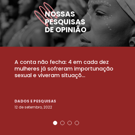
NOSSAS
PESQUISAS
DE OPINIÃO
A conta não fecha: 4 em cada dez
P
la
mulheres já sofreram importunação
a
sexual e viveram situaçõ...
m
DADOS E PESQUISAS
D
12 de setembro, 2022
25