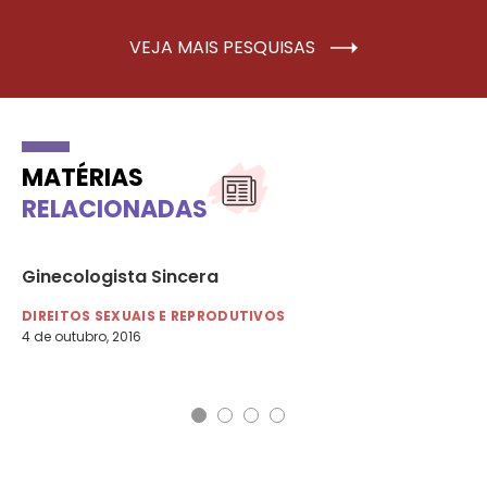
VEJA MAIS PESQUISAS
MATÉRIAS
RELACIONADAS
 da
Ginecologista Sincera
Ma
Fr
DIREITOS SEXUAIS E REPRODUTIVOS
4 de outubro, 2016
DI
9 d