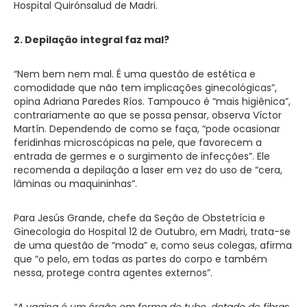
Hospital Quirónsalud de Madri.
2. Depilação integral faz mal?
“Nem bem nem mal. É uma questão de estética e
comodidade que não tem implicações ginecológicas”,
opina Adriana Paredes Ríos. Tampouco é “mais higiênica”,
contrariamente ao que se possa pensar, observa Víctor
Martín. Dependendo de como se faça, “pode ocasionar
feridinhas microscópicas na pele, que favorecem a
entrada de germes e o surgimento de infecções”. Ele
recomenda a depilação a laser em vez do uso de “cera,
lâminas ou maquininhas”.
Para Jesús Grande, chefe da Seção de Obstetrícia e
Ginecologia do Hospital 12 de Outubro, em Madri, trata-se
de uma questão de “moda” e, como seus colegas, afirma
que “o pelo, em todas as partes do corpo e também
nessa, protege contra agentes externos”.
“A vagina é um órgão em forma de tubo, dotado de fibras