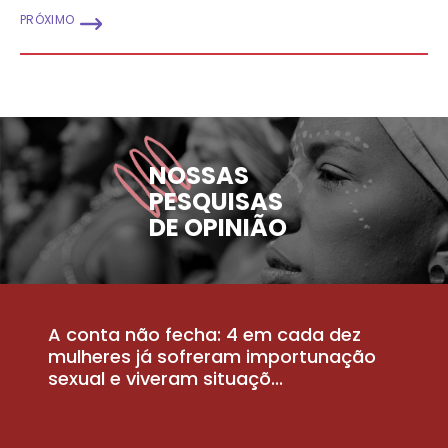
PRÓXIMO
NOSSAS
PESQUISAS
DE OPINIÃO
A conta não fecha: 4 em cada dez
P
la
mulheres já sofreram importunação
a
sexual e viveram situaçõ...
m