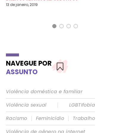
13 de janeiro, 2019
31 
NAVEGUE POR
ASSUNTO
Violência doméstica e familiar
|
Violência sexual
LGBTIfobia
|
|
Racismo
Feminicídio
Trabalho
Violência de gênero na internet