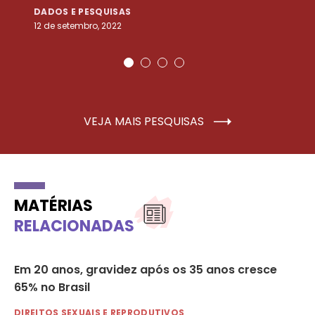
DADOS E PESQUISAS
D
12 de setembro, 2022
25
VEJA MAIS PESQUISAS
MATÉRIAS
RELACIONADAS
Em 20 anos, gravidez após os 35 anos cresce
Es
a’
65% no Brasil
gr
DIREITOS SEXUAIS E REPRODUTIVOS
DI