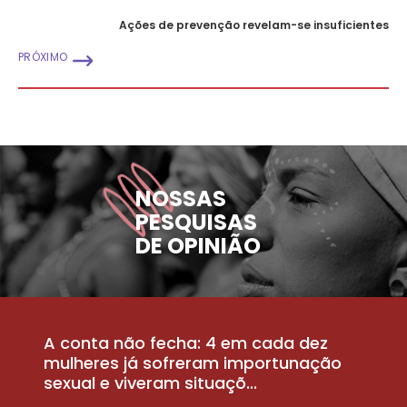
Ações de prevenção revelam-se insuficientes
PRÓXIMO
NOSSAS
PESQUISAS
DE OPINIÃO
A conta não fecha: 4 em cada dez
P
la
mulheres já sofreram importunação
a
sexual e viveram situaçõ...
m