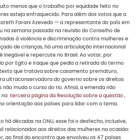
ito menos que o trabalho por equidade feito no
res esteja enfraquecido. Para além dos votos que a
zareth Farani Azevedo — a representante do país em
iu na semana passada na reunião do Conselho de
nadas à violência e discriminação contra mulheres e
ado de crianças, há uma articulação internacional
 é inegável e repercute no Brasil. Ao votar, por
 por Egito e Iraque que pedia a retirada do termo
do texto que tratava sobre casamento prematuro,
ra ultraconservadora do governo sobre os direitos
s não muda o curso do rio. Afinal, a emenda não
o na
terceira página da Resolução sobre a questão
,
o orientação aos países para lidar com o tema.
há décadas na ONU, esse foi o desfecho, inclusive,
l relacionados aos direitos das mulheres na ocasião:
, ao final do encontro que envolveu os 47 países