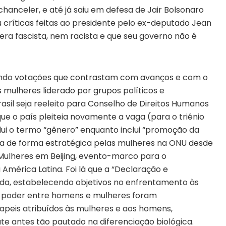
anceler, e até já saiu em defesa de Jair Bolsonaro
ríticas feitas ao presidente pelo ex-deputado Jean
 era fascista, nem racista e que seu governo não é
ando votações que contrastam com avanços e com o
 mulheres liderado por grupos políticos e
rasil seja reeleito para Conselho de Direitos Humanos
 o país pleiteia novamente a vaga (para o triênio
clui o termo “gênero” enquanto inclui “promoção da
da de forma estratégica pelas mulheres na ONU desde
 Mulheres em Beijing, evento-marco para o
mérica Latina. Foi lá que a “Declaração e
ada, estabelecendo objetivos no enfrentamento às
e poder entre homens e mulheres foram
peis atribuídos às mulheres e aos homens,
e antes tão pautado na diferenciação biológica.