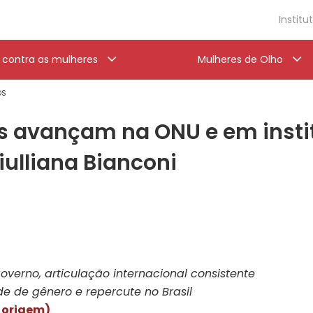
Institu
a contra as mulheres
Mulheres de Olho
OS
es avançam na ONU e em insti
iulliana Bianconi
overno, articulação internacional consistente
 de gênero e repercute no Brasil
e origem)