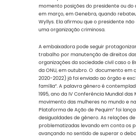
momento posições do presidente ou do ch
em março, em Genebra, quando rebateu c
Wyllys. Ela afirmou que o presidente não
uma organização criminosa.
A embaixadora pode seguir protagoniz
trabalho por manutenção de direitos das
organizações da sociedade civil caso o B
da ONU, em outubro. O documento em que
2020-2022) já foi enviado ao órgão e ex
família”. A palavra gênero é contempla
1995, ano da IV Conferência Mundial das
movimento das mulheres no mundo e na A
Plataforma de Ação de Pequim” foi lanç
desigualdades de gênero. As relações d
problematizadas levando em conta os pa
avançando no sentido de superar o debat