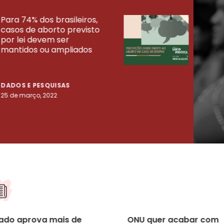
Para 74% dos brasileiros,
30% 
casos de aborto previsto
fora
UISAS
por lei devem ser
mort
mantidos ou ampliados
uma 
tenta
DADOS E PESQUISAS
DADO
25 de março, 2022
23 de
ado aprova mais de
ONU quer acabar com