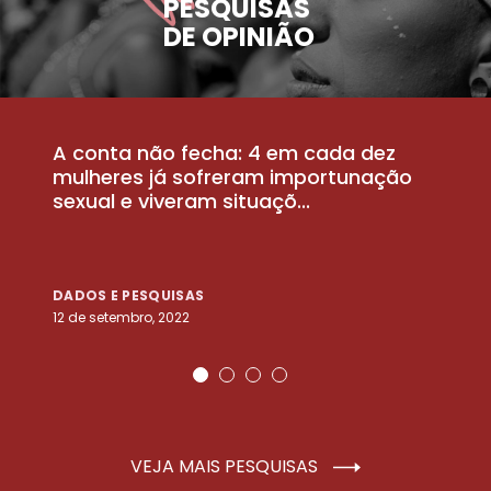
PESQUISAS
DE OPINIÃO
A conta não fecha: 4 em cada dez
P
la
mulheres já sofreram importunação
a
sexual e viveram situaçõ...
m
DADOS E PESQUISAS
D
12 de setembro, 2022
25
VEJA MAIS PESQUISAS