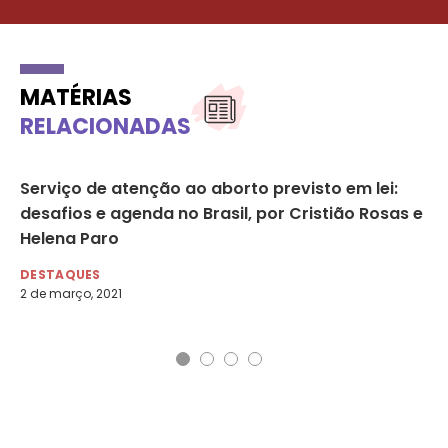
MATÉRIAS
RELACIONADAS
Serviço de atenção ao aborto previsto em lei:
Co
desafios e agenda no Brasil, por Cristião Rosas e
qu
Helena Paro
La
DESTAQUES
AG
2 de março, 2021
5 d