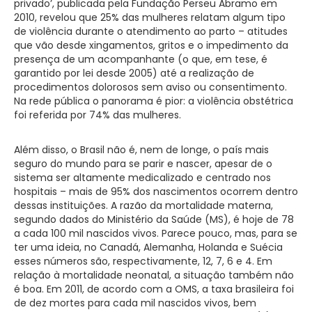
privado’, publicada pela Fundação Perseu Abramo em
2010, revelou que 25% das mulheres relatam algum tipo
de violência durante o atendimento ao parto – atitudes
que vão desde xingamentos, gritos e o impedimento da
presença de um acompanhante (o que, em tese, é
garantido por lei desde 2005) até a realização de
procedimentos dolorosos sem aviso ou consentimento.
Na rede pública o panorama é pior: a violência obstétrica
foi referida por 74% das mulheres.
Além disso, o Brasil não é, nem de longe, o país mais
seguro do mundo para se parir e nascer, apesar de o
sistema ser altamente medicalizado e centrado nos
hospitais – mais de 95% dos nascimentos ocorrem dentro
dessas instituições. A razão da mortalidade materna,
segundo dados do Ministério da Saúde (MS), é hoje de 78
a cada 100 mil nascidos vivos. Parece pouco, mas, para se
ter uma ideia, no Canadá, Alemanha, Holanda e Suécia
esses números são, respectivamente, 12, 7, 6 e 4. Em
relação à mortalidade neonatal, a situação também não
é boa. Em 2011, de acordo com a OMS, a taxa brasileira foi
de dez mortes para cada mil nascidos vivos, bem