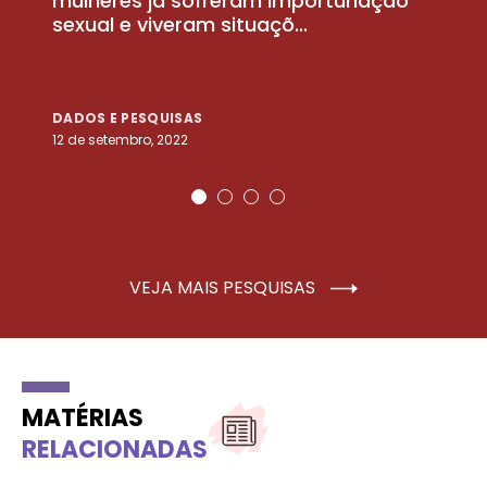
la
mulheres já sofreram importunação
a
sexual e viveram situaçõ...
m
DADOS E PESQUISAS
D
12 de setembro, 2022
25
VEJA MAIS PESQUISAS
MATÉRIAS
RELACIONADAS