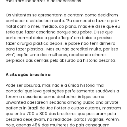
mostram ineficazes e desnecessários.
Os visitantes se apresentam e contam como decidiram
conhecer o estabelecimento. “Eu comecei a fazer o pré-
natal com o meu médico, do plano, mas ele disse que eu
teria que fazer cesariana porque sou pobre. Disse que
parto normal deixa a gente ‘larga’ em baixo e precisa
fazer cirurgia plástica depois, e pobre não tem dinheiro
para fazer plástica… Mas eu não acreditei muito, por isso
vim”, expõe uma das mulheres, recebendo olhares
perplexos das demais pelo absurdo da história descrita.
A situação brasileira
Pode ser absurda, mas não é a única história ‘mal
contada’ que leva gestações perfeitamente saudáveis a
terem a cesariana como desfecho. Artigos como
Unwanted caesarean sections among public and private
patients in Brazil, de Joe Potter e outros autores, mostram
que entre 70% e 80% das brasileiras que passaram pela
cesárea desejavam, na realidade, partos vaginais. Porém,
hoje, apenas 48% das mulheres do país conseguem