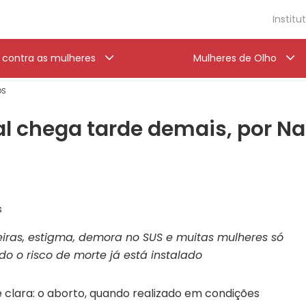
Institu
a contra as mulheres
Mulheres de Olho
OS
l chega tarde demais, por Na
s
iras, estigma, demora no SUS e muitas mulheres só
 o risco de morte já está instalado
 clara: o aborto, quando realizado em condições