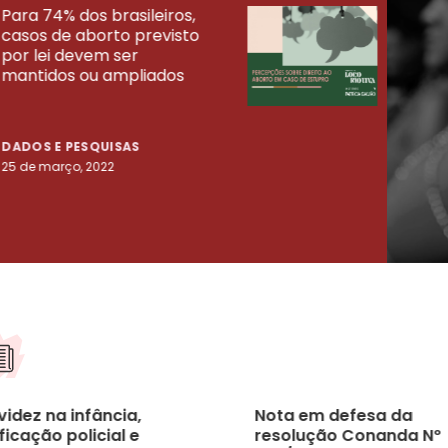
Para 74% dos brasileiros,
30% 
casos de aborto previsto
fora
UISAS
por lei devem ser
mort
mantidos ou ampliados
uma 
tenta
DADOS E PESQUISAS
DADO
25 de março, 2022
23 de
idez na infância,
Nota em defesa da
ficação policial e
resolução Conanda Nº