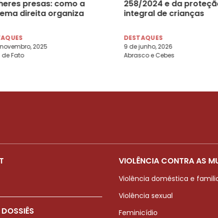
heres presas: como a
258/2024 e da proteçã
rema direita organiza
integral de crianças
acote antiaborto no
vítimas de violência
gresso
sexual
TAQUES
DESTAQUES
 novembro, 2025
9 de junho, 2026
l de Fato
Abrasco e Cebes
T
VIOLÊNCIA CONTRA AS M
Violência doméstica e famili
Violência sexual
 DOSSIÊS
Feminicídio