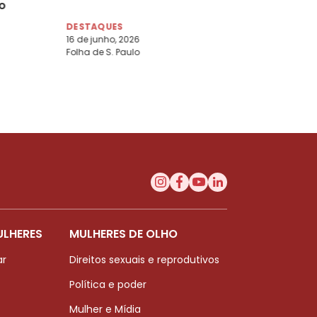
o
DESTAQUES
16 de junho, 2026
Folha de S. Paulo
ULHERES
MULHERES DE OLHO
ar
Direitos sexuais e reprodutivos
Política e poder
Mulher e Mídia