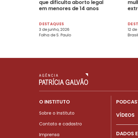
que dificulta aborto legal
mul
em menores de 14 anos
ext
o p
Con
DESTAQUES
DES
3 de junho, 2026
12 de
Folha de S. Paulo
Brasi
O INSTITUTO
PODCAS
Sobre o Instituto
VÍDEOS
Contato e cadastro
DADOS E
Imprensa