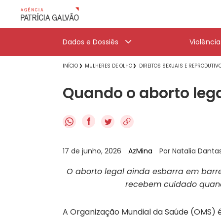
Dados e Dossiês
Violênci
INÍCIO
MULHERES DE OLHO
DIREITOS SEXUAIS E REPRODUTIV
Quando o aborto lega
f
17 de junho, 2026
AzMina
Por Natalia Danta
O aborto legal ainda esbarra em barre
recebem cuidado quando
A Organização Mundial da Saúde (OMS) é