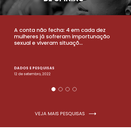
A conta não fecha: 4 em cada dez
P
la
mulheres já sofreram importunação
a
sexual e viveram situaçõ...
m
DADOS E PESQUISAS
D
12 de setembro, 2022
25
VEJA MAIS PESQUISAS