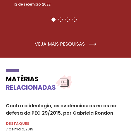
12 de setembro, 2022
25
VEJA MAIS PESQUISAS
MATÉRIAS
RELACIONADAS
r
Contra a ideologia, as evidências: os erros na
SP
defesa da PEC 29/2015, por Gabriela Rondon
20
DESTAQUES
DE
7 de maio, 2019
16 