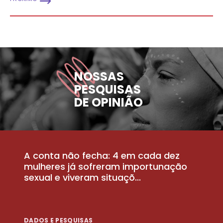
NOSSAS
PESQUISAS
DE OPINIÃO
A conta não fecha: 4 em cada dez
P
la
mulheres já sofreram importunação
a
sexual e viveram situaçõ...
m
DADOS E PESQUISAS
D