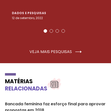
DADOS E PESQUISAS
D
12 de setembro, 2022
25
VEJA MAIS PESQUISAS
MATÉRIAS
RELACIONADAS
Bancada feminina faz esforço final para aprovar
De
propostas em 2018
mi