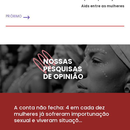
Aids entre as mulheres
PRÓXIMO
NOSSAS
PESQUISAS
DE OPINIÃO
A conta não fecha: 4 em cada dez
P
la
mulheres já sofreram importunação
a
sexual e viveram situaçõ...
m