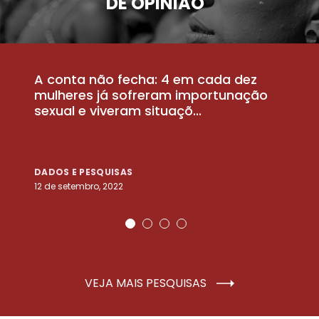
DE OPINIÃO
A conta não fecha: 4 em cada dez
P
la
mulheres já sofreram importunação
a
sexual e viveram situaçõ...
m
DADOS E PESQUISAS
D
12 de setembro, 2022
25
VEJA MAIS PESQUISAS