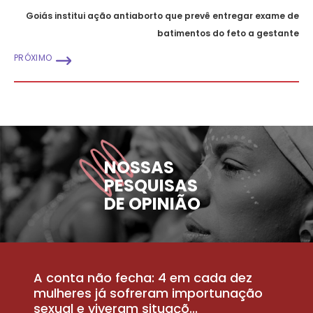
Goiás institui ação antiaborto que prevê entregar exame de
batimentos do feto a gestante
PRÓXIMO
NOSSAS
PESQUISAS
DE OPINIÃO
A conta não fecha: 4 em cada dez
P
la
mulheres já sofreram importunação
a
sexual e viveram situaçõ...
m