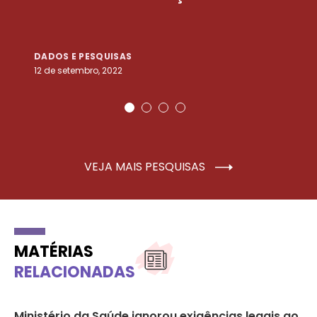
DADOS E PESQUISAS
D
12 de setembro, 2022
25
VEJA MAIS PESQUISAS
MATÉRIAS
RELACIONADAS
Ministério da Saúde ignorou exigências legais ao
Mu