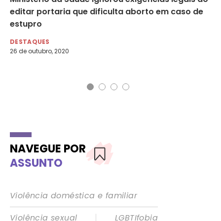
editar portaria que dificulta aborto em caso de
Pr
estupro
de
DESTAQUES
DE
26 de outubro, 2020
8 d
Fol
NAVEGUE POR
ASSUNTO
Violência doméstica e familiar
|
Violência sexual
LGBTIfobia