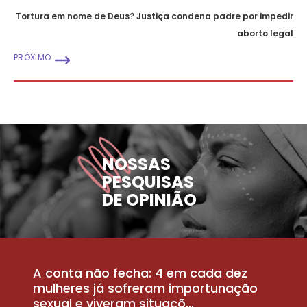
Tortura em nome de Deus? Justiça condena padre por impedir
aborto legal
PRÓXIMO
NOSSAS
PESQUISAS
DE OPINIÃO
A conta não fecha: 4 em cada dez
P
la
mulheres já sofreram importunação
a
sexual e viveram situaçõ...
m