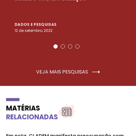
DADOS E PESQUISAS
D
12 de setembro, 2022
25
VEJA MAIS PESQUISAS
MATÉRIAS
RELACIONADAS
Em nota, CLADEM manifesta preocupação com
Nã