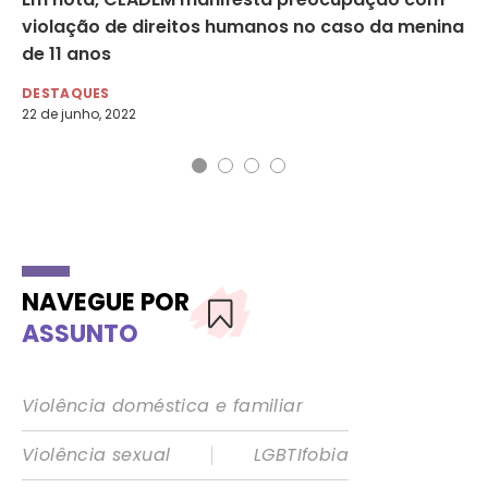
violação de direitos humanos no caso da menina
ag
de 11 anos
DE
DESTAQUES
22 de junho, 2022
NAVEGUE POR
ASSUNTO
Violência doméstica e familiar
|
Violência sexual
LGBTIfobia