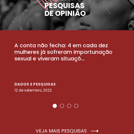
PESQUISAS
DE OPINIÃO
A conta não fecha: 4 em cada dez
P
la
mulheres já sofreram importunação
a
sexual e viveram situaçõ...
m
DADOS E PESQUISAS
D
12 de setembro, 2022
25
VEJA MAIS PESQUISAS