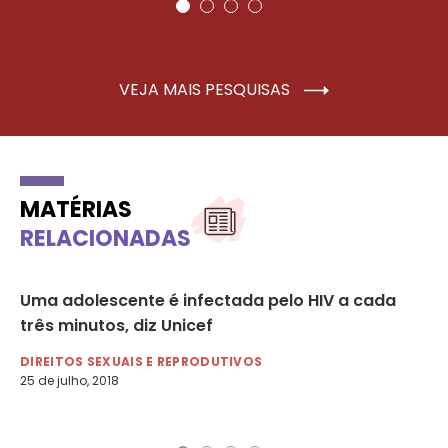
VEJA MAIS PESQUISAS
MATÉRIAS
RELACIONADAS
Uma adolescente é infectada pelo HIV a cada
Di
três minutos, diz Unicef
HI
DIREITOS SEXUAIS E REPRODUTIVOS
DI
25 de julho, 2018
1 d