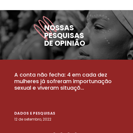
NOSSAS
PESQUISAS
DE OPINIÃO
A conta não fecha: 4 em cada dez
P
la
mulheres já sofreram importunação
a
sexual e viveram situaçõ...
m
DADOS E PESQUISAS
D
12 de setembro, 2022
25