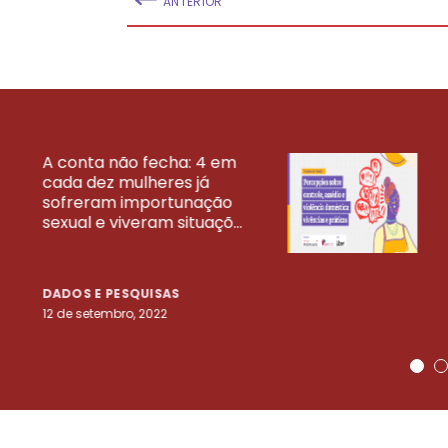
ANTERIOR
A conta não fecha: 4 em
cada dez mulheres já
VEJA MAIS PESQ
sofreram importunação
sexual e viveram situaçõ...
DADOS E PESQUISAS
12 de setembro, 2022