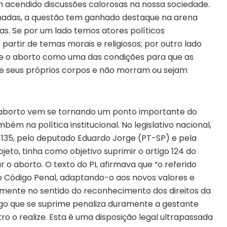
 acendido discussões calorosas na nossa sociedade.
adas, a questão tem ganhado destaque na arena
iras. Se por um lado temos atores políticos
artir de temas morais e religiosos; por outro lado
de o aborto como uma das condições para que as
 seus próprios corpos e não morram ou sejam
o aborto vem se tornando um ponto importante do
ém na política institucional. No legislativo nacional,
i 1135, pelo deputado Eduardo Jorge (PT-SP) e pela
eto, tinha como objetivo suprimir o artigo 124 do
r o aborto. O texto do PL afirmava que “o referido
r o Código Penal, adaptando-o aos novos valores e
rmente no sentido do reconhecimento dos direitos da
go que se suprime penaliza duramente a gestante
o o realize. Esta é uma disposição legal ultrapassada