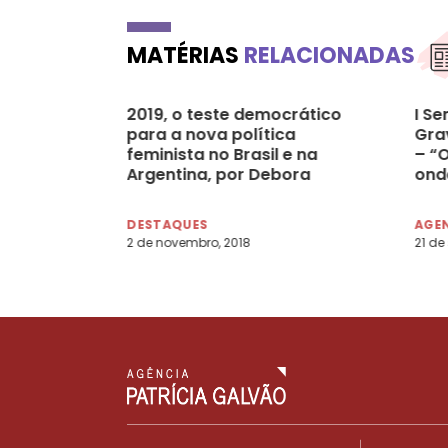
MATÉRIAS
RELACIONADAS
2019, o teste democrático
I S
para a nova política
Gra
feminista no Brasil e na
– “
Argentina, por Debora
ond
Diniz e Giselle Carino
– Di
DESTAQUES
AGE
2 de novembro, 2018
21 de