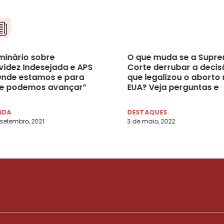
eminário sobre
O que muda se a Supr
videz Indesejada e APS
Corte derrubar a decis
Onde estamos e para
que legalizou o aborto
e podemos avançar”
EUA? Veja perguntas e
a 28/09, às 19h
respostas
NDA
DESTAQUES
 setembro, 2021
3 de maio, 2022