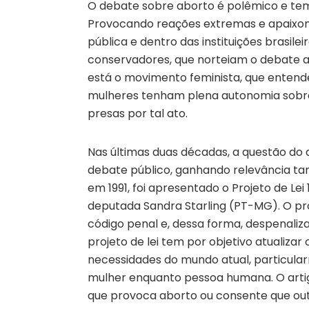
O debate sobre aborto é polêmico e tem
Provocando reações extremas e apaixon
pública e dentro das instituições brasile
conservadores, que norteiam o debate a p
está o movimento feminista, que enten
mulheres tenham plena autonomia sobre
presas por tal ato.
Nas últimas duas décadas, a questão d
debate público, ganhando relevância tamb
em 1991, foi apresentado o Projeto de Le
deputada Sandra Starling (PT-MG). O proj
código penal e, dessa forma, despenaliza
projeto de lei tem por objetivo atualiza
necessidades do mundo atual, particula
mulher enquanto pessoa humana. O arti
que provoca aborto ou consente que outr