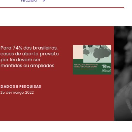
PRÓXIMO
Para 74% dos brasileiros,
30% 
casos de aborto previsto
fora
UISAS
por lei devem ser
mort
mantidos ou ampliados
uma 
tenta
DADOS E PESQUISAS
DADO
25 de março, 2022
23 de