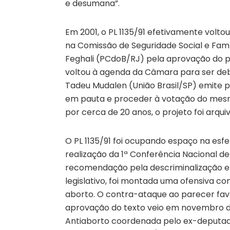
e desumana”.
Em 2001, o PL 1135/91 efetivamente vol
na Comissão de Seguridade Social e Famí
Feghali (PCdoB/RJ) pela aprovação do pro
voltou à agenda da Câmara para ser deb
Tadeu Mudalen (União Brasil/SP) emite p
em pauta e proceder à votação do mesmo.
por cerca de 20 anos, o projeto foi arqui
O PL 1135/91 foi ocupando espaço na esf
realização da 1ª Conferência Nacional d
recomendação pela descriminalização e l
legislativo, foi montada uma ofensiva c
aborto. O contra-ataque ao parecer favo
aprovação do texto veio em novembro d
Antiaborto coordenada pelo ex-deputado