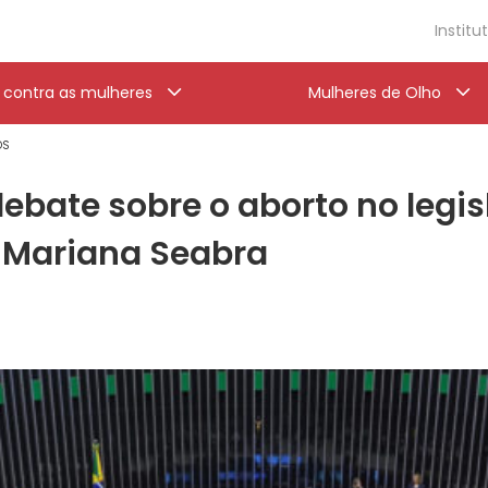
Institu
a contra as mulheres
Mulheres de Olho
OS
ate sobre o aborto no legisla
e Mariana Seabra