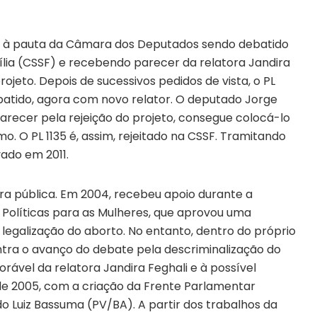
tou à pauta da Câmara dos Deputados sendo debatido
lia (CSSF) e recebendo parecer da relatora Jandira
jeto. Depois de sucessivos pedidos de vista, o PL
atido, agora com novo relator. O deputado Jorge
arecer pela rejeição do projeto, consegue colocá-lo
 O PL 1135 é, assim, rejeitado na CSSF. Tramitando
vado em 2011.
era pública. Em 2004, recebeu apoio durante a
e Políticas para as Mulheres, que aprovou uma
egalização do aborto. No entanto, dentro do próprio
ontra o avanço do debate pela descriminalização do
rável da relatora Jandira Feghali e à possível
e 2005, com a criação da Frente Parlamentar
 Luiz Bassuma (PV/BA). A partir dos trabalhos da