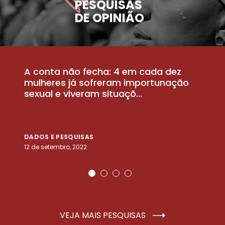
PESQUISAS
DE OPINIÃO
A conta não fecha: 4 em cada dez
P
la
mulheres já sofreram importunação
a
sexual e viveram situaçõ...
m
DADOS E PESQUISAS
D
12 de setembro, 2022
25
VEJA MAIS PESQUISAS