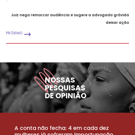
Juiz nega remarcar audiência e sugere a advogada grávida
deixar ação
PRÓXIMO
NOSSAS
PESQUISAS
DE OPINIÃO
A conta não fecha: 4 em cada dez
P
la
mulheres já sofreram importunação
a