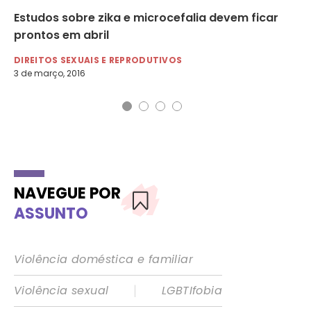
usa
Estudos sobre zika e microcefalia devem ficar
OM
prontos em abril
do
DIREITOS SEXUAIS E REPRODUTIVOS
DI
3 de março, 2016
9 d
NAVEGUE POR
ASSUNTO
Violência doméstica e familiar
|
Violência sexual
LGBTIfobia