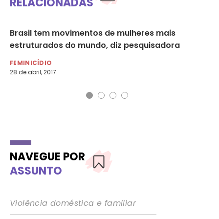
RELACIONADAS
s
Brasil tem movimentos de mulheres mais
A 
estruturados do mundo, diz pesquisadora
MU
16 
FEMINICÍDIO
28 de abril, 2017
NAVEGUE POR
ASSUNTO
Violência doméstica e familiar