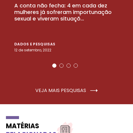
A conta não fecha: 4 em cada dez
P
la
mulheres já sofreram importunação
a
sexual e viveram situaçõ...
m
DADOS E PESQUISAS
D
12 de setembro, 2022
25
VEJA MAIS PESQUISAS
MATÉRIAS