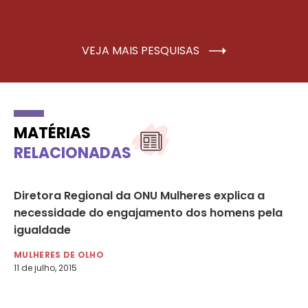
VEJA MAIS PESQUISAS
MATÉRIAS
RELACIONADAS
ao
Diretora Regional da ONU Mulheres explica a
Br
necessidade do engajamento dos homens pela
‘E
igualdade
ho
MULHERES DE OLHO
MU
11 de julho, 2015
27 