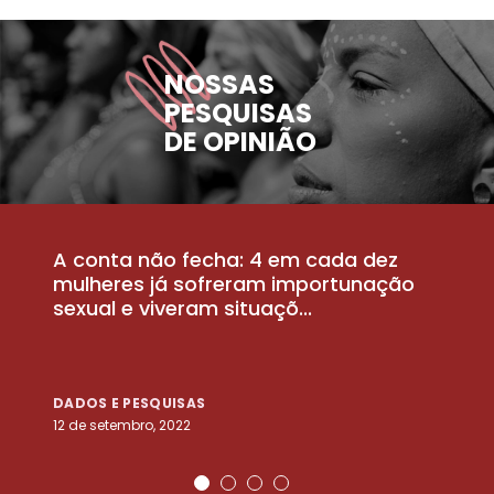
NOSSAS
PESQUISAS
DE OPINIÃO
A conta não fecha: 4 em cada dez
P
la
mulheres já sofreram importunação
a
sexual e viveram situaçõ...
m
DADOS E PESQUISAS
D
12 de setembro, 2022
25