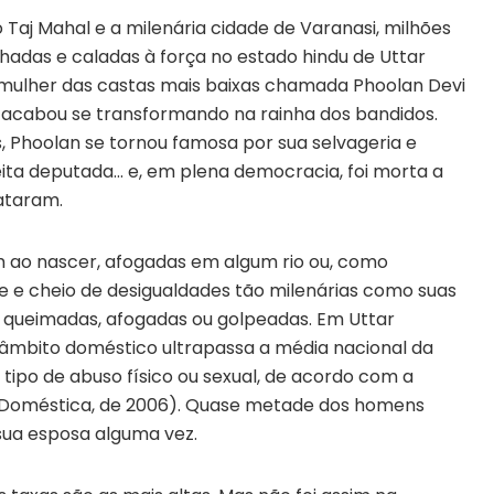
o Taj Mahal e a milenária cidade de Varanasi, milhões
adas e caladas à força no estado hindu de Uttar
a mulher das castas mais baixas chamada Phoolan Devi
e acabou se transformando na rainha dos bandidos.
, Phoolan se tornou famosa por sua selvageria e
eleita deputada… e, em plena democracia, foi morta a
ataram.
m ao nascer, afogadas em algum rio ou, como
e cheio de desigualdades tão milenárias como suas
 queimadas, afogadas ou golpeadas. Em Uttar
 âmbito doméstico ultrapassa a média nacional da
tipo de abuso físico ou sexual, de acordo com a
e Doméstica, de 2006). Quase metade dos homens
sua esposa alguma vez.