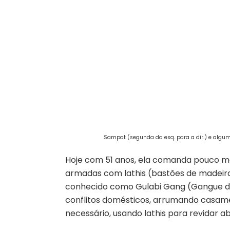
Sampat (segunda da esq. para a dir.) e algum
Hoje com 51 anos, ela comanda pouco mai
armadas com lathis (bastões de madeira
conhecido como Gulabi Gang (Gangue de
conflitos domésticos, arrumando casame
necessário, usando lathis para revidar a