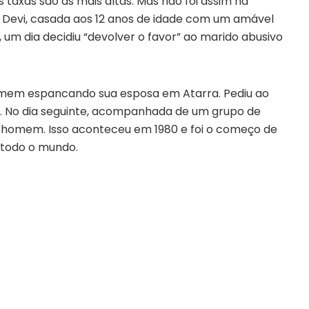
as taxas são as mais altas. Mas não foi assim na
Devi, casada aos 12 anos de idade com um amável
 um dia decidiu “devolver o favor” ao marido abusivo
omem espancando sua esposa em Atarra. Pediu ao
 No dia seguinte, acompanhada de um grupo de
o homem. Isso aconteceu em 1980 e foi o começo de
 todo o mundo.