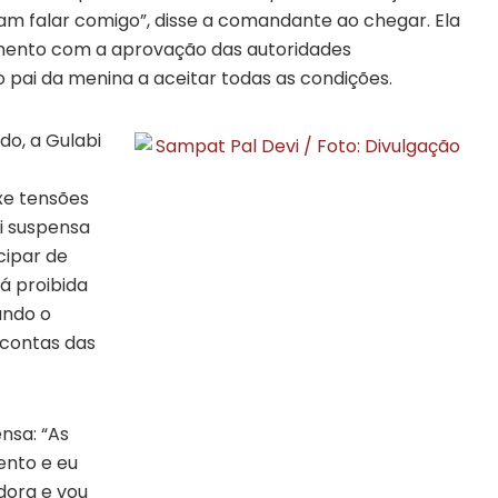
m falar comigo”, disse a comandante ao chegar. Ela
mento com a aprovação das autoridades
 pai da menina a aceitar todas as condições.
o, a Gulabi
xe tensões
i suspensa
ipar de
á proibida
undo o
 contas das
nsa: “As
nto e eu
dora e vou