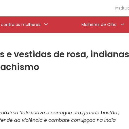
Institu
a contra as mulheres
Mulheres de Olho
e vestidas de rosa, indianas
machismo
máxima ‘fale suave e carregue um grande bastão’,
fende da violência e combate corrupção na Índia