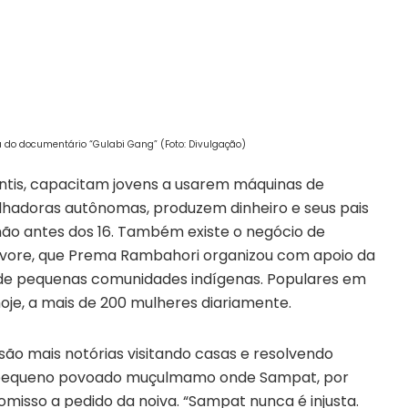
do documentário “Gulabi Gang” (Foto: Divulgação)
antis, capacitam jovens a usarem máquinas de
lhadoras autônomas, produzem dinheiro e seus pais
ão antes dos 16. Também existe o negócio de
rvore, que Prema Rambahori organizou com apoio da
 de pequenas comunidades indígenas. Populares em
hoje, a mais de 200 mulheres diariamente.
ão mais notórias visitando casas e resolvendo
 pequeno povoado muçulmamo onde Sampat, por
misso a pedido da noiva. “Sampat nunca é injusta.