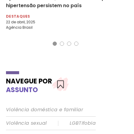
am
hipertensão persistem no país
at
Me
DESTAQUES
22 de abril, 2025
DE
Agência Brasil
13 
NAVEGUE POR
ASSUNTO
Violência doméstica e familiar
|
Violência sexual
LGBTIfobia