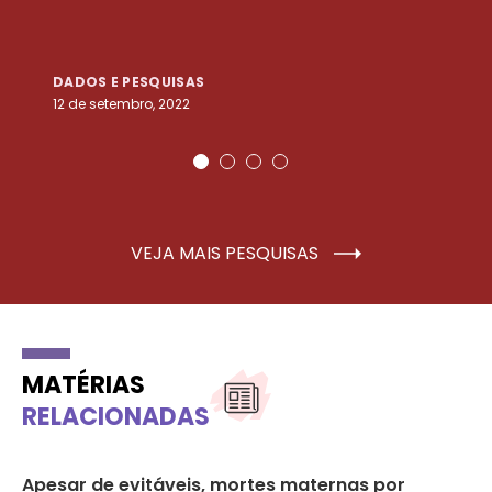
DADOS E PESQUISAS
D
12 de setembro, 2022
25
VEJA MAIS PESQUISAS
MATÉRIAS
RELACIONADAS
Apesar de evitáveis, mortes maternas por
Bo