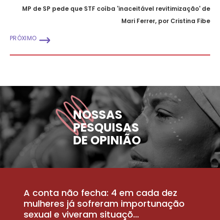
MP de SP pede que STF coíba 'inaceitável revitimização' de
Mari Ferrer, por Cristina Fibe
PRÓXIMO
NOSSAS
PESQUISAS
DE OPINIÃO
A conta não fecha: 4 em cada dez
P
la
mulheres já sofreram importunação
a
sexual e viveram situaçõ...
m