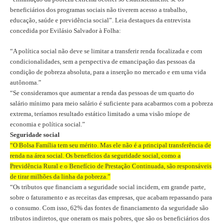
beneficiários dos programas sociais não tiverem acesso a trabalho,
educação, saúde e previdência social”. Leia destaques da entrevista
concedida por Evilásio Salvador à Folha:
“A política social não deve se limitar a transferir renda focalizada e com
condicionalidades, sem a perspectiva de emancipação das pessoas da
condição de pobreza absoluta, para a inserção no mercado e em uma vida
autônoma.”
“Se consideramos que aumentar a renda das pessoas de um quarto do
salário mínimo para meio salário é suficiente para acabarmos com a pobreza
extrema, teríamos resultado estático limitado a uma visão míope de
economia e política social.”
Seguridade social
“O Bolsa Família tem seu mérito. Mas ele não é a principal transferência de
renda na área social. Os benefícios da seguridade social, como a
Previdência Rural e o Benefício de Prestação Continuada, são responsáveis
de tirar milhões da linha da pobreza.”
“Os tributos que financiam a seguridade social incidem, em grande parte,
sobre o faturamento e as receitas das empresas, que acabam repassando para
o consumo.
Com isso, 62% das fontes de financiamento da seguridade são
tributos indiretos, que oneram os mais pobres, que são os beneficiários dos