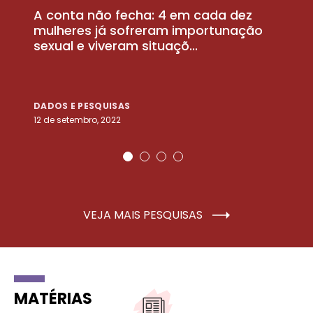
A conta não fecha: 4 em cada dez
P
la
mulheres já sofreram importunação
a
sexual e viveram situaçõ...
m
DADOS E PESQUISAS
D
12 de setembro, 2022
25
VEJA MAIS PESQUISAS
MATÉRIAS