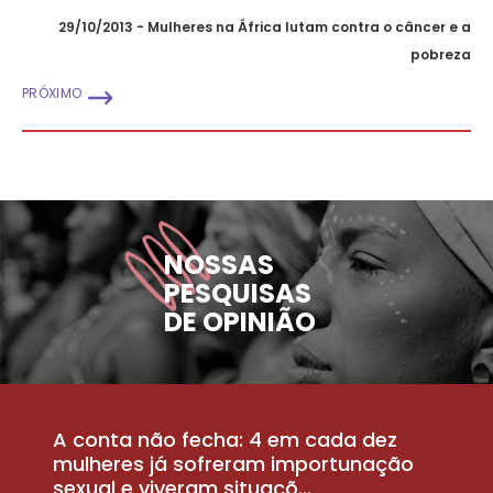
29/10/2013 - Mulheres na África lutam contra o câncer e a
pobreza
PRÓXIMO
NOSSAS
PESQUISAS
DE OPINIÃO
A conta não fecha: 4 em cada dez
P
la
mulheres já sofreram importunação
a
sexual e viveram situaçõ...
m