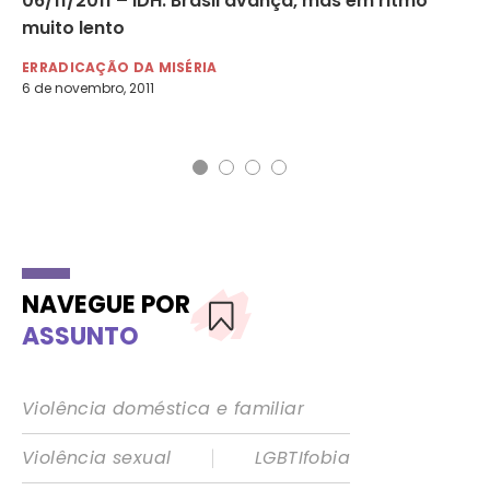
06/11/2011 – IDH: Brasil avança, mas em ritmo
14
muito lento
mã
de
ERRADICAÇÃO DA MISÉRIA
6 de novembro, 2011
ER
14 
NAVEGUE POR
ASSUNTO
Violência doméstica e familiar
|
Violência sexual
LGBTIfobia