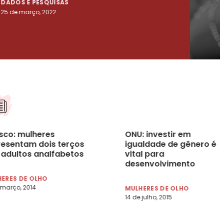
DADOS E PESQUISAS
DADO
25 de março, 2022
23 de
sco: mulheres
ONU: investir em
resentam dois terços
igualdade de gênero é
 adultos analfabetos
vital para
desenvolvimento
ERES DE OLHO
 março, 2014
MULHERES DE OLHO
14 de julho, 2015