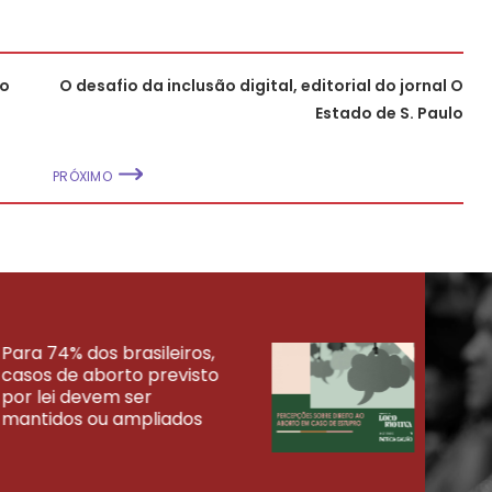
ko
O desafio da inclusão digital, editorial do jornal O
Estado de S. Paulo
PRÓXIMO
Para 74% dos brasileiros,
30% 
casos de aborto previsto
fora
UISAS
por lei devem ser
mort
mantidos ou ampliados
uma 
tenta