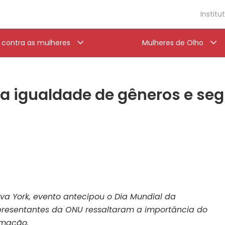
Institu
a contra as mulheres
Mulheres de Olho
a igualdade de gêneros e se
a York, evento antecipou o Dia Mundial da
presentantes da ONU ressaltaram a importância do
rmação.