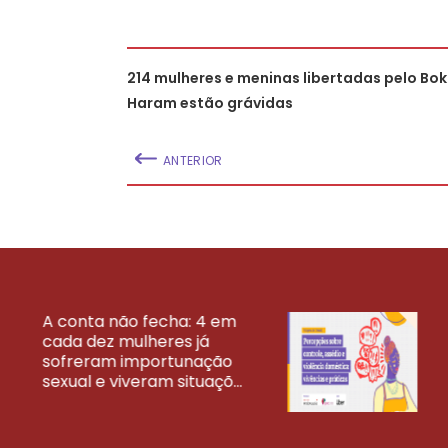
214 mulheres e meninas libertadas pelo Bo
Haram estão grávidas
ANTERIOR
A conta não fecha: 4 em
cada dez mulheres já
VEJA MAIS PESQ
sofreram importunação
sexual e viveram situaçõ...