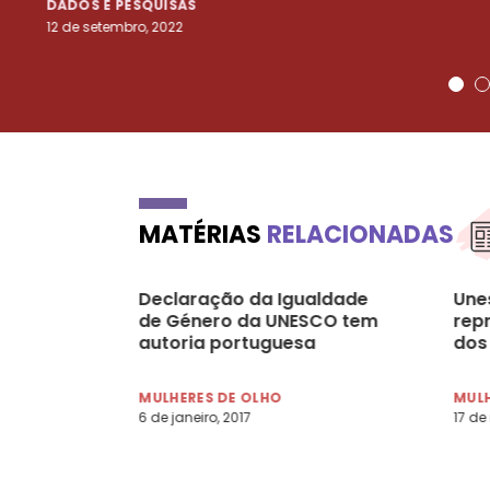
DADOS E PESQUISAS
12 de setembro, 2022
MATÉRIAS
RELACIONADAS
Declaração da Igualdade
Une
de Género da UNESCO tem
rep
autoria portuguesa
dos
MULHERES DE OLHO
MULH
6 de janeiro, 2017
17 de