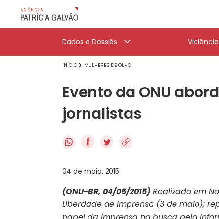
Dados e Dossiês
Violênci
INÍCIO
MULHERES DE OLHO
Evento da ONU abord
jornalistas
f
04 de maio, 2015
(ONU-BR, 04/05/2015)
Realizado em Nov
Liberdade de Imprensa (3 de maio); re
papel da imprensa na busca pela info