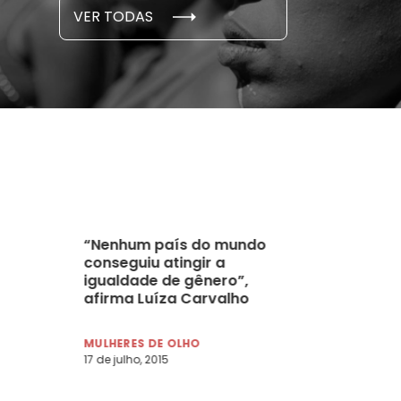
S E PESQUISAS
DADOS E P
VER TODAS
 novembro, 2021
15 de outubro
“Nenhum país do mundo
conseguiu atingir a
igualdade de gênero”,
afirma Luíza Carvalho
MULHERES DE OLHO
17 de julho, 2015