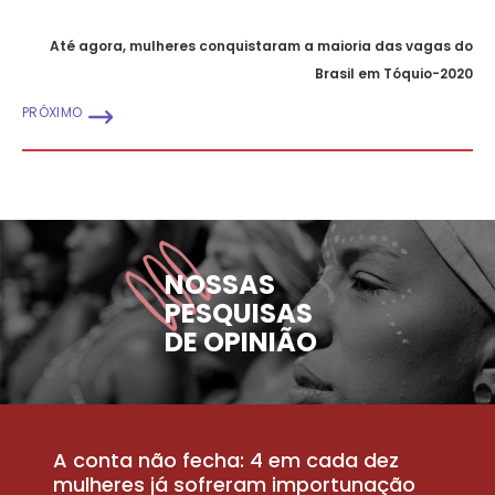
Até agora, mulheres conquistaram a maioria das vagas do
Brasil em Tóquio-2020
PRÓXIMO
NOSSAS
PESQUISAS
DE OPINIÃO
A conta não fecha: 4 em cada dez
P
la
mulheres já sofreram importunação
a