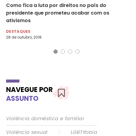
Como fica a luta por direitos no país do
Ta
presidente que prometeu acabar com os
um
ativismos
DE
5 d
DESTAQUES
28 de outubro, 2018
NAVEGUE POR
ASSUNTO
Violência doméstica e familiar
|
Violência sexual
LGBTIfobia