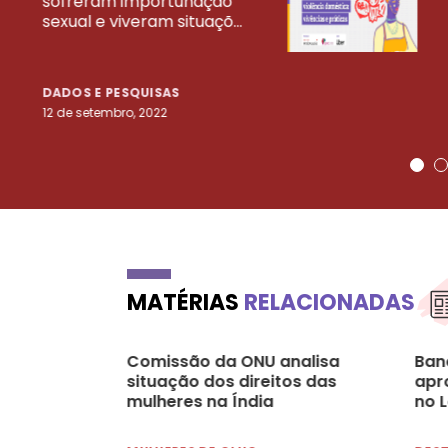
sofreram importunação
sexual e viveram situaçõ...
DADOS E PESQUISAS
12 de setembro, 2022
MATÉRIAS
RELACIONADAS
Comissão da ONU analisa
Ban
situação dos direitos das
apr
mulheres na Índia
no L