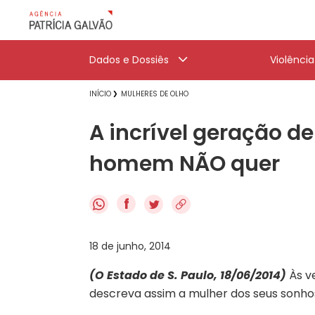
Dados e Dossiês
Violênci
INÍCIO
MULHERES DE OLHO
A incrível geração d
homem NÃO quer
f
18 de junho, 2014
(O Estado de S. Paulo, 18/06/2014)
Às v
descreva assim a mulher dos seus sonho