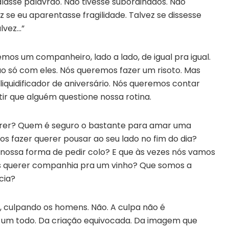
alasse palavrão. Não tivesse subordinados. Não
z se eu aparentasse fragilidade. Talvez se dissesse
lvez…”
mos um companheiro, lado a lado, de igual pra igual.
o só com eles. Nós queremos fazer um risoto. Mas
quidificador de aniversário. Nós queremos contar
ir que alguém questione nossa rotina.
uerer? Quem é seguro o bastante para amar uma
s fazer querer pousar ao seu lado no fim do dia?
 nossa forma de pedir colo? E que às vezes nós vamos
os querer companhia pra um vinho? Que somos a
cia?
o, culpando os homens. Não. A culpa não é
 um todo. Da criação equivocada. Da imagem que