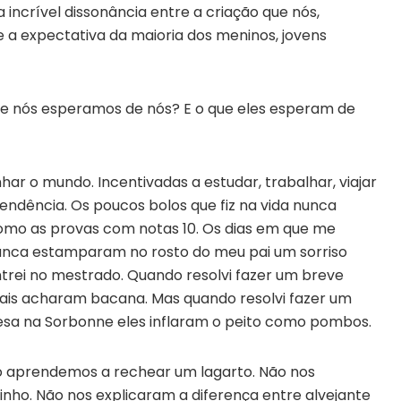
 incrível dissonância entre a criação que nós,
 a expectativa da maioria dos meninos, jovens
e nós esperamos de nós? E o que eles esperam de
ar o mundo. Incentivadas a estudar, trabalhar, viajar
pendência. Os poucos bolos que fiz na vida nunca
como as provas com notas 10. Os dias em que me
unca estamparam no rosto do meu pai um sorriso
trei no mestrado. Quando resolvi fazer um breve
ais acharam bacana. Mas quando resolvi fazer um
ncesa na Sorbonne eles inflaram o peito como pombos.
ão aprendemos a rechear um lagarto. Não nos
nho. Não nos explicaram a diferença entre alvejante