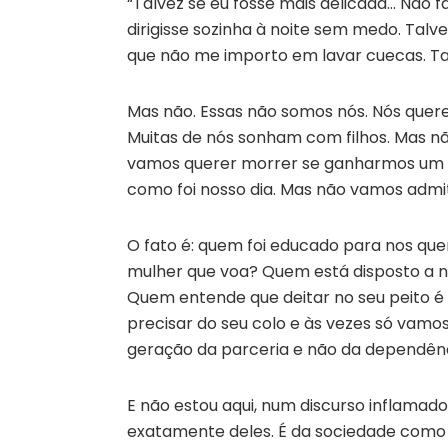
“Talvez se eu fosse mais delicada… Não f
dirigisse sozinha à noite sem medo. Talve
que não me importo em lavar cuecas. Ta
Mas não. Essas não somos nós. Nós quere
Muitas de nós sonham com filhos. Mas nã
vamos querer morrer se ganharmos um li
como foi nosso dia. Mas não vamos admit
O fato é: quem foi educado para nos q
mulher que voa? Quem está disposto a no
Quem entende que deitar no seu peito é
precisar do seu colo e às vezes só vam
geração da parceria e não da dependên
E não estou aqui, num discurso inflamad
exatamente deles. É da sociedade como