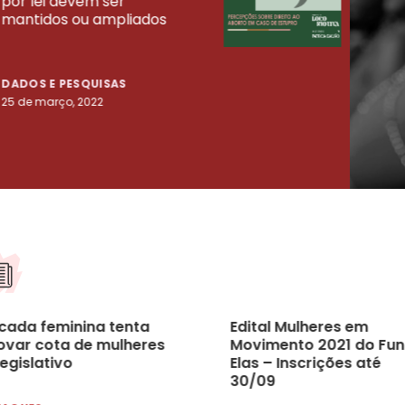
por lei devem ser
mort
mantidos ou ampliados
uma 
tenta
DADOS E PESQUISAS
DADO
25 de março, 2022
23 de
cada feminina tenta
Edital Mulheres em
ovar cota de mulheres
Movimento 2021 do Fu
egislativo
Elas – Inscrições até
30/09