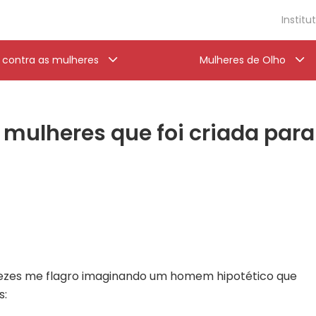
Institu
a contra as mulheres
Mulheres de Olho
e mulheres que foi criada par
ezes me flagro imaginando um homem hipotético que
s: