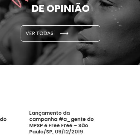
e por parceiro ou ex;
seus des
DE OPINIÃO
em cada 6 já sofreu
cidade
...
S E PESQUISAS
DADOS E P
VER TODAS
 novembro, 2021
15 de outubro
Lançamento da
ndo
campanha #a_gente do
MPSP e Free Free – São
Paulo/SP, 09/12/2019