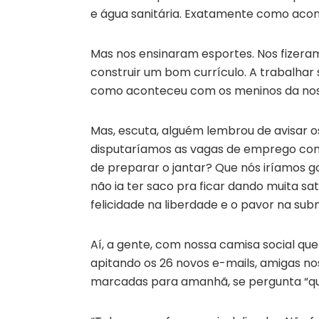
e água sanitária. Exatamente como aco
Mas nos ensinaram esportes. Nos fizeram 
construir um bom currículo. A trabalhar
como aconteceu com os meninos da nos
Mas, escuta, alguém lembrou de avisar o
disputaríamos as vagas de emprego com e
de preparar o jantar? Que nós iríamos go
não ia ter saco pra ficar dando muita s
felicidade na liberdade e o pavor na su
Aí, a gente, com nossa camisa social que
apitando os 26 novos e-mails, amigas no
marcadas para amanhã, se pergunta “que