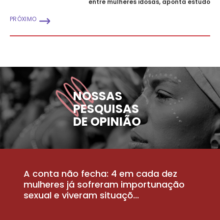
entre mulheres idosas, aponta estudo
PRÓXIMO
NOSSAS
PESQUISAS
DE OPINIÃO
A conta não fecha: 4 em cada dez
P
la
mulheres já sofreram importunação
a
sexual e viveram situaçõ...
m