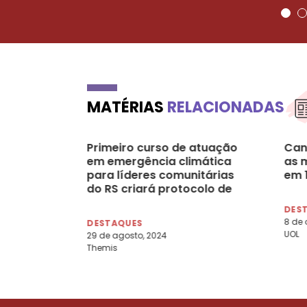
MATÉRIAS
RELACIONADAS
Primeiro curso de atuação
Can
em emergência climática
as 
para líderes comunitárias
em 1
do RS criará protocolo de
atuação centrado nas
DES
mulheres
8 de 
DESTAQUES
UOL
29 de agosto, 2024
Themis