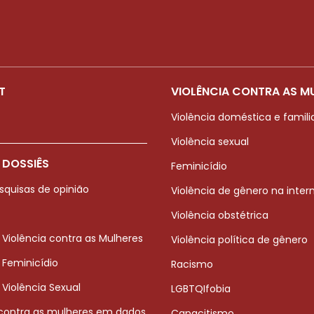
T
VIOLÊNCIA CONTRA AS M
Violência doméstica e famili
Violência sexual
 DOSSIÊS
Feminicídio
squisas de opinião
Violência de gênero na inter
Violência obstétrica
 Violência contra as Mulheres
Violência política de gênero
 Feminicídio
Racismo
 Violência Sexual
LGBTQIfobia
 contra as mulheres em dados
Capacitismo