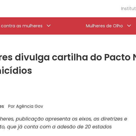
Institu
a contra as mulheres
Mulheres de Olho
res divulga cartilha do Pacto
icídios
es
Por Agência Gov
res, publicação apresenta os eixos, as diretrizes e
o, que já conta com a adesão de 20 estados