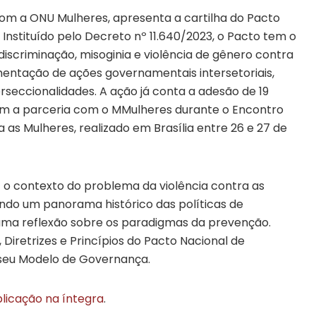
com a ONU Mulheres, apresenta a cartilha do Pacto
 Instituído pelo Decreto nº 11.640/2023, o Pacto tem o
discriminação, misoginia e violência de gênero contra
entação de ações governamentais intersetoriais,
rseccionalidades. A ação já conta a adesão de 19
aram a parceria com o MMulheres durante o Encontro
 as Mulheres, realizado em Brasília entre 26 e 27 de
az o contexto do problema da violência contra as
ndo um panorama histórico das políticas de
uma reflexão sobre os paradigmas da prevenção.
iretrizes e Princípios do Pacto Nacional de
seu Modelo de Governança.
blicação na íntegra
.