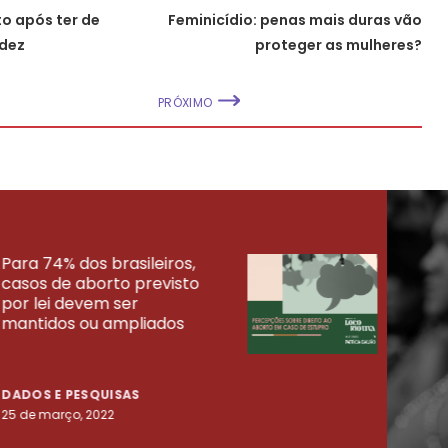
rto após ter de
Feminicídio: penas mais duras vão
idez
proteger as mulheres?
PRÓXIMO
Para 74% dos brasileiros,
30% 
casos de aborto previsto
fora
UISAS
por lei devem ser
mort
mantidos ou ampliados
uma 
tenta
DADOS E PESQUISAS
DADO
25 de março, 2022
23 de