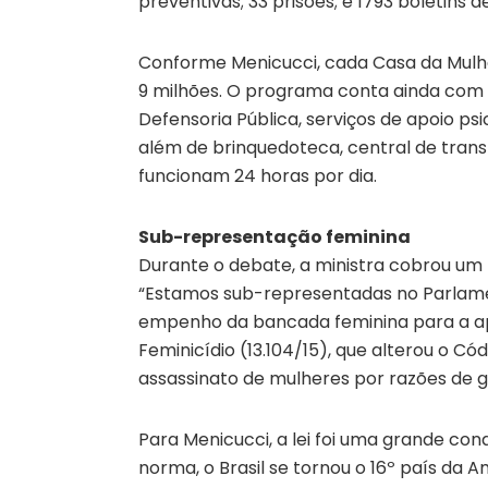
preventivas; 33 prisões; e 1793 boletins d
Conforme Menicucci, cada Casa da Mulhe
9 milhões. O programa conta ainda com p
Defensoria Pública, serviços de apoio psi
além de brinquedoteca, central de trans
funcionam 24 horas por dia.
Sub-representação feminina
Durante o debate, a ministra cobrou um
“Estamos sub-representadas no Parlament
empenho da bancada feminina para a apr
Feminicídio (13.104/15), que alterou o Có
assassinato de mulheres por razões de g
Para Menicucci, a lei foi uma grande con
norma, o Brasil se tornou o 16º país da A