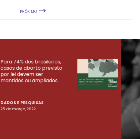
PRÓXIMO
Para 74% dos brasileiros,
30% 
casos de aborto previsto
fora
UISAS
por lei devem ser
mort
mantidos ou ampliados
uma 
tenta
DADOS E PESQUISAS
DADO
25 de março, 2022
23 de