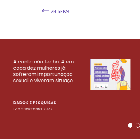
ANTERIOR
A conta não fecha: 4 em
cada dez mulheres já
VEJA MAIS PESQ
sofreram importunação
sexual e viveram situaçõ...
DADOS E PESQUISAS
12 de setembro, 2022