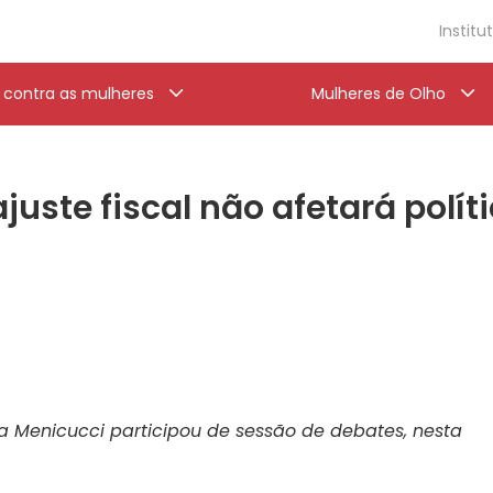
Institu
a contra as mulheres
Mulheres de Olho
juste fiscal não afetará polít
a Menicucci participou de sessão de debates, nesta