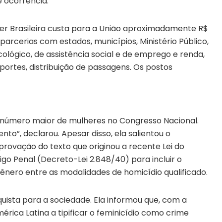
e ocorrência.
r Brasileira custa para a União aproximadamente R$
arcerias com estados, municípios, Ministério Público,
cológico, de assistência social e de emprego e renda,
portes, distribuição de passagens. Os postos
 número maior de mulheres no Congresso Nacional.
o”, declarou. Apesar disso, ela salientou o
ovação do texto que originou a recente Lei do
digo Penal (Decreto-Lei 2.848/40) para incluir o
ênero entre as modalidades de homicídio qualificado.
quista para a sociedade. Ela informou que, com a
mérica Latina a tipificar o feminicídio como crime