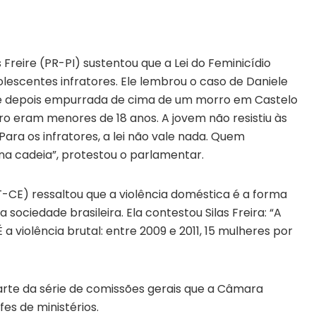
 Freire (PR-PI) sustentou que a Lei do Feminicídio
escentes infratores. Ele lembrou o caso de Daniele
da e depois empurrada de cima de um morro em Castelo
tro eram menores de 18 anos. A jovem não resistiu às
Para os infratores, a lei não vale nada. Quem
na cadeia”, protestou o parlamentar.
PT-CE) ressaltou que a violência doméstica é a forma
ociedade brasileira. Ela contestou Silas Freira: “A
a violência brutal: entre 2009 e 2011, 15 mulheres por
rte da série de comissões gerais que a Câmara
es de ministérios.