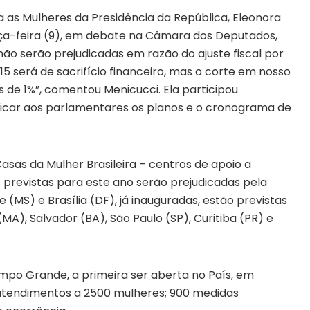
ra as Mulheres da Presidência da República, Eleonora
erça-feira (9), em debate na Câmara dos Deputados,
não serão prejudicadas em razão do ajuste fiscal por
15 será de sacrifício financeiro, mas o corte em nosso
de 1%”, comentou Menicucci. Ela participou
plicar aos parlamentares os planos e o cronograma de
sas da Mulher Brasileira – centros de apoio a
– previstas para este ano serão prejudicadas pela
MS) e Brasília (DF), já inauguradas, estão previstas
MA), Salvador (BA), São Paulo (SP), Curitiba (PR) e
mpo Grande, a primeira ser aberta no País, em
 atendimentos a 2500 mulheres; 900 medidas