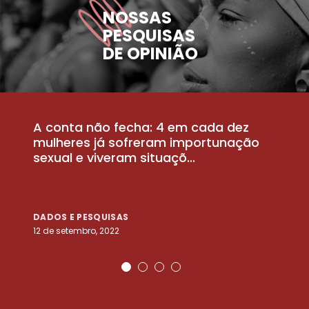
NOSSAS
PESQUISAS
DE OPINIÃO
A conta não fecha: 4 em cada dez
P
la
mulheres já sofreram importunação
a
sexual e viveram situaçõ...
m
DADOS E PESQUISAS
D
12 de setembro, 2022
25