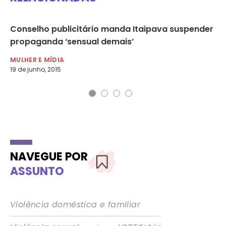
r
Conselho publicitário manda Itaipava suspender
Co
propaganda ‘sensual demais’
co
MULHER E MÍDIA
MU
19 de junho, 2015
27 
NAVEGUE POR
ASSUNTO
Violência doméstica e familiar