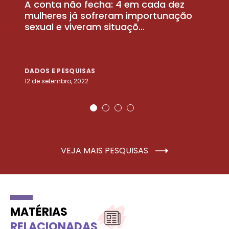
A conta não fecha: 4 em cada dez
P
la
mulheres já sofreram importunação
a
sexual e viveram situaçõ...
m
DADOS E PESQUISAS
D
12 de setembro, 2022
25
VEJA MAIS PESQUISAS
MATÉRIAS
RELACIONADAS