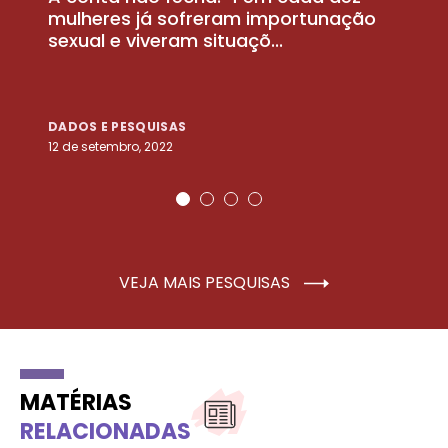
la
mulheres já sofreram importunação
a
sexual e viveram situaçõ...
m
DADOS E PESQUISAS
D
12 de setembro, 2022
25
VEJA MAIS PESQUISAS
MATÉRIAS
RELACIONADAS