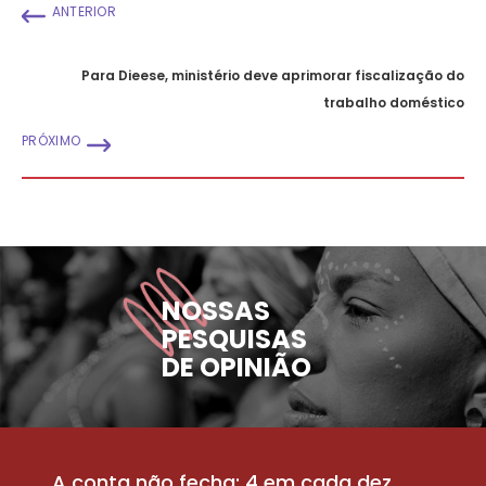
ANTERIOR
Para Dieese, ministério deve aprimorar fiscalização do
trabalho doméstico
PRÓXIMO
NOSSAS
PESQUISAS
DE OPINIÃO
A conta não fecha: 4 em cada dez
P