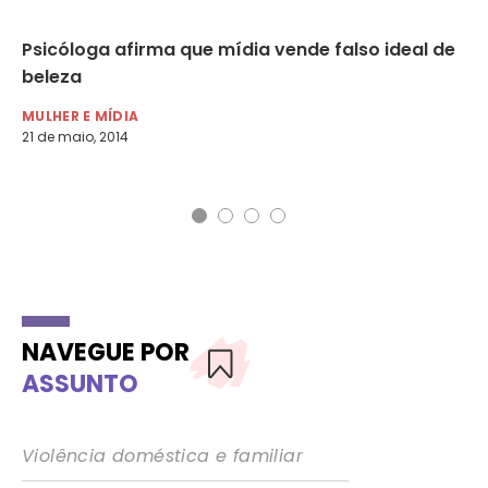
Psicóloga afirma que mídia vende falso ideal de
TJ
beleza
de
G
MULHER E MÍDIA
21 de maio, 2014
MU
30 
NAVEGUE POR
ASSUNTO
Violência doméstica e familiar