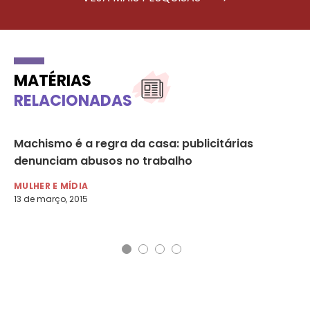
MATÉRIAS
RELACIONADAS
Machismo é a regra da casa: publicitárias
As
es
denunciam abusos no trabalho
úl
MULHER E MÍDIA
MU
13 de março, 2015
25 