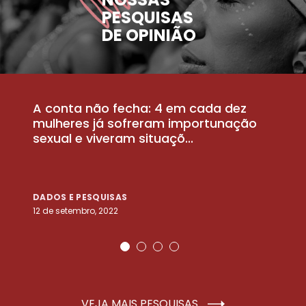
PESQUISAS
DE OPINIÃO
A conta não fecha: 4 em cada dez
P
la
mulheres já sofreram importunação
a
sexual e viveram situaçõ...
m
DADOS E PESQUISAS
D
12 de setembro, 2022
25
VEJA MAIS PESQUISAS