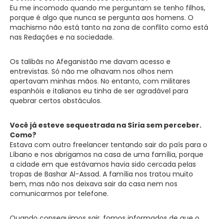
Eu me incomodo quando me perguntam se tenho filhos,
porque é algo que nunca se pergunta aos homens. O
machismo não está tanto na zona de conflito como está
nas Redações e na sociedade.
Os talibãs no Afeganistão me davam acesso e
entrevistas. Só não me olhavam nos olhos nem
apertavam minhas mãos. No entanto, com militares
espanhóis e italianos eu tinha de ser agradável para
quebrar certos obstáculos.
Você já esteve sequestrada na Síria sem perceber.
Como?
Estava com outro freelancer tentando sair do país para o
Líbano e nos abrigamos na casa de uma família, porque
a cidade em que estávamos havia sido cercada pelas
tropas de Bashar Al-Assad. A família nos tratou muito
bem, mas não nos deixava sair da casa nem nos
comunicarmos por telefone.
Quando conseguimos sair, fomos informados de que o