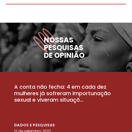
NOSSAS
PESQUISAS
DE OPINIÃO
A conta não fecha: 4 em cada dez
P
la
mulheres já sofreram importunação
a
sexual e viveram situaçõ...
m
DADOS E PESQUISAS
D
12 de setembro, 2022
25