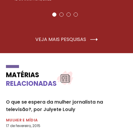
VEJA MAIS PESQUISAS
MATÉRIAS
RELACIONADAS
O que se espera da mulher jornalista na
Mu
televisão?, por Julyete Louly
ce
MULHER E MÍDIA
MU
17 de fevereiro, 2015
4 d