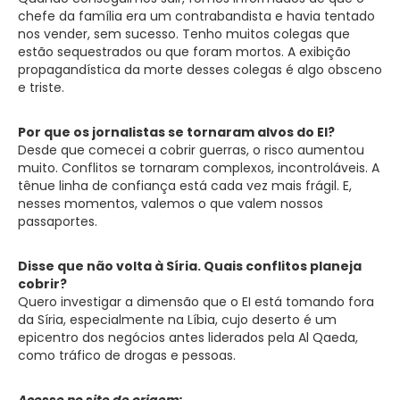
chefe da família era um contrabandista e havia tentado
nos vender, sem sucesso. Tenho muitos colegas que
estão sequestrados ou que foram mortos. A exibição
propagandística da morte desses colegas é algo obsceno
e triste.
Por que os jornalistas se tornaram alvos do EI?
Desde que comecei a cobrir guerras, o risco aumentou
muito. Conflitos se tornaram complexos, incontroláveis. A
tênue linha de confiança está cada vez mais frágil. E,
nesses momentos, valemos o que valem nossos
passaportes.
Disse que não volta à Síria. Quais conflitos planeja
cobrir?
Quero investigar a dimensão que o EI está tomando fora
da Síria, especialmente na Líbia, cujo deserto é um
epicentro dos negócios antes liderados pela Al Qaeda,
como tráfico de drogas e pessoas.
Acesse no site de origem: