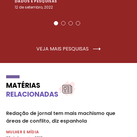
DADOS E PESQUISAS
D
12 de setembro, 2022
25
VEJA MAIS PESQUISAS
MATÉRIAS
RELACIONADAS
 de
Redação de jornal tem mais machismo que
Pr
áreas de conflito, diz espanhola
cl
MULHER E MÍDIA
MU