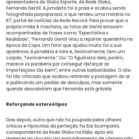
apresentadora do Globo Esporte, da Rede Globo,
Fernanda Gentil. A jornalista foi à praia e acabou sendo
fotografada porpaparazzi, o que rendeu uma matéria no
R7, portal de notícias da Rede Record. Para provar que a
própria mídia é machista, as fotos de Gentil estavam
acompanhadas de frases como “Expectativa x
Realidade”, “Fernanda Gentil virou a repórter queridinha na
época da Copa. Um fator que ajudou muito foi a sua
aparência. A jornalista é loira e, teoricamente, tem um
corpão. Teoricamente.” Ou: “O figurinista dela, porém,
merece os parabéns por conseguir disfarçar as
imperfeições tão bem”, entre outras barbaridades. O site
foi tão criticado que acabou retirando a postagem do ar
e publicando um pedido de desculpas, mas somente
quando descobriram que Fernanda está grávida.
Reforçando estereótipos
Dias depois, outra que não foi poupada pelos olhares
críticos e hipócritas da perfeição foi Ilze Scamparini,
correspondente da Rede Globo na Itália. Após ela
aparecer ao vivo em um enquadramento de câmera não