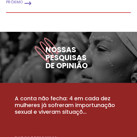
PRÓXIMO
NOSSAS
PESQUISAS
DE OPINIÃO
A conta não fecha: 4 em cada dez
P
la
mulheres já sofreram importunação
a
sexual e viveram situaçõ...
m