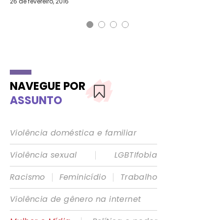
26 de fevereiro, 2016
1 d
NAVEGUE POR
ASSUNTO
Violência doméstica e familiar
|
Violência sexual
LGBTIfobia
|
|
Racismo
Feminicídio
Trabalho
Violência de gênero na internet