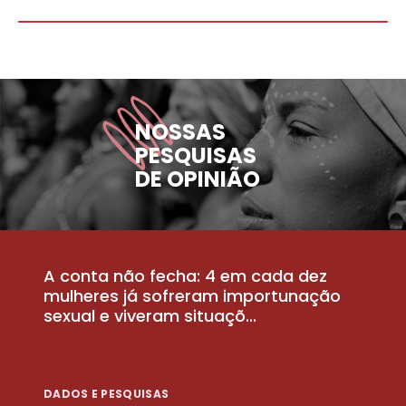
NOSSAS
PESQUISAS
DE OPINIÃO
A conta não fecha: 4 em cada dez
P
la
mulheres já sofreram importunação
a
sexual e viveram situaçõ...
m
DADOS E PESQUISAS
D