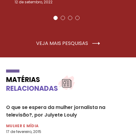
12 de setembro, 2022
25
VEJA MAIS PESQUISAS
MATÉRIAS
RELACIONADAS
O que se espera da mulher jornalista na
Mí
televisão?, por Julyete Louly
in
MULHER E MÍDIA
MU
17 de fevereiro, 2015
19 