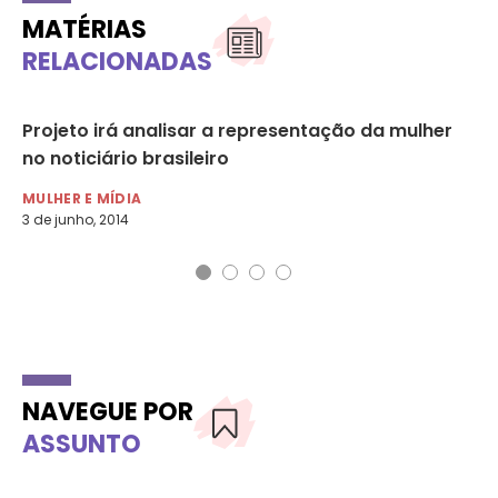
MATÉRIAS
RELACIONADAS
Projeto irá analisar a representação da mulher
Co
no noticiário brasileiro
20
MULHER E MÍDIA
MU
3 de junho, 2014
26 
NAVEGUE POR
ASSUNTO