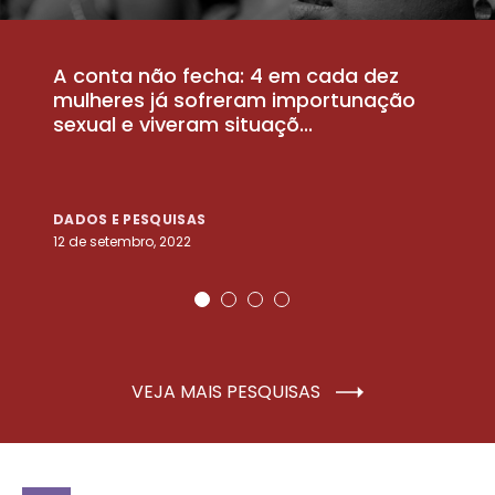
A conta não fecha: 4 em cada dez
P
la
mulheres já sofreram importunação
a
sexual e viveram situaçõ...
m
DADOS E PESQUISAS
D
12 de setembro, 2022
25
VEJA MAIS PESQUISAS