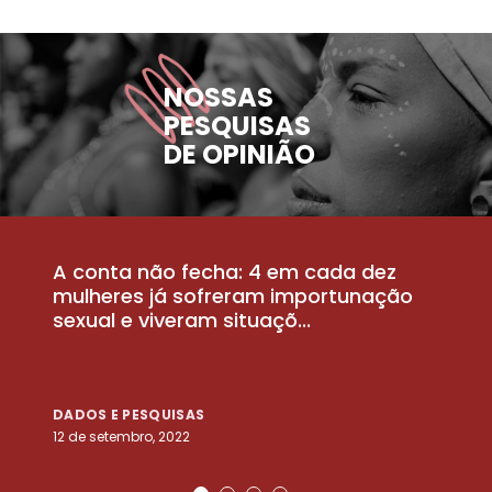
NOSSAS
PESQUISAS
DE OPINIÃO
A conta não fecha: 4 em cada dez
P
la
mulheres já sofreram importunação
a
sexual e viveram situaçõ...
m
DADOS E PESQUISAS
D
12 de setembro, 2022
25