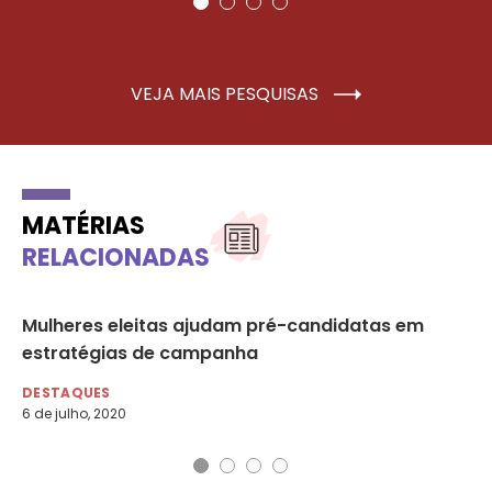
VEJA MAIS PESQUISAS
MATÉRIAS
RELACIONADAS
Mulheres eleitas ajudam pré-candidatas em
Pl
estratégias de campanha
pú
DESTAQUES
DE
6 de julho, 2020
31 