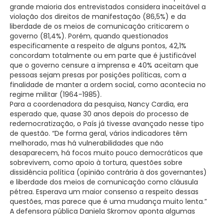
grande maioria dos entrevistados considera inaceitável a
violação dos direitos de manifestação (86,5%) e da
liberdade de os meios de comunicação criticarem o
governo (81,4%). Porém, quando questionados
especificamente a respeito de alguns pontos, 42,1%
concordam totalmente ou em parte que é justificável
que o governo censure a imprensa e 40% aceitam que
pessoas sejam presas por posições políticas, com a
finalidade de manter a ordem social, como acontecia no
regime militar (1964-1985).
Para a coordenadora da pesquisa, Nancy Cardia, era
esperado que, quase 30 anos depois do processo de
redemocratização, o País já tivesse avançado nesse tipo
de questão. “De forma geral, vários indicadores têm
melhorado, mas há vulnerabilidades que não
desaparecem, há focos muito pouco democráticos que
sobrevivem, como apoio à tortura, questões sobre
dissidência política (opinião contrária à dos governantes)
e liberdade dos meios de comunicação como cláusula
pétrea. Esperava um maior consenso a respeito dessas
questões, mas parece que é uma mudança muito lenta.”
A defensora pública Daniela Skromov aponta algumas