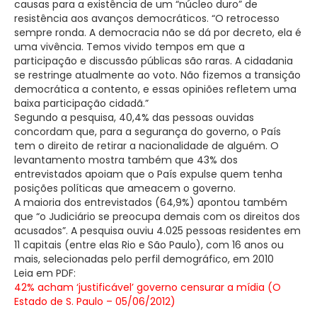
causas para a existência de um “núcleo duro” de
resistência aos avanços democráticos. “O retrocesso
sempre ronda. A democracia não se dá por decreto, ela é
uma vivência. Temos vivido tempos em que a
participação e discussão públicas são raras. A cidadania
se restringe atualmente ao voto. Não fizemos a transição
democrática a contento, e essas opiniões refletem uma
baixa participação cidadã.”
Segundo a pesquisa, 40,4% das pessoas ouvidas
concordam que, para a segurança do governo, o País
tem o direito de retirar a nacionalidade de alguém. O
levantamento mostra também que 43% dos
entrevistados apoiam que o País expulse quem tenha
posições políticas que ameacem o governo.
A maioria dos entrevistados (64,9%) apontou também
que “o Judiciário se preocupa demais com os direitos dos
acusados”. A pesquisa ouviu 4.025 pessoas residentes em
11 capitais (entre elas Rio e São Paulo), com 16 anos ou
mais, selecionadas pelo perfil demográfico, em 2010
Leia em PDF:
42% acham ‘justificável’ governo censurar a mídia (O
Estado de S. Paulo – 05/06/2012)