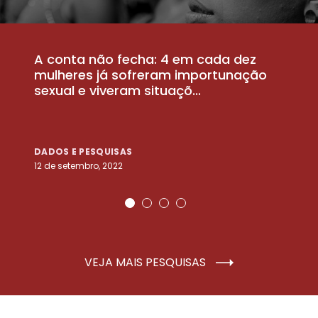
A conta não fecha: 4 em cada dez
P
la
mulheres já sofreram importunação
a
sexual e viveram situaçõ...
m
DADOS E PESQUISAS
D
12 de setembro, 2022
25
VEJA MAIS PESQUISAS