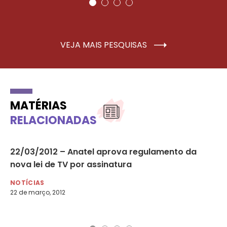
VEJA MAIS PESQUISAS
MATÉRIAS
RELACIONADAS
22/03/2012 – Anatel aprova regulamento da
10
tos
nova lei de TV por assinatura
in
De
NOTÍCIAS
22 de março, 2012
NO
10 