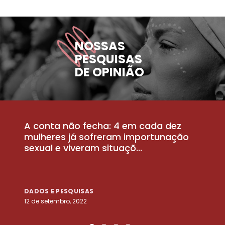
NOSSAS
PESQUISAS
DE OPINIÃO
A conta não fecha: 4 em cada dez
P
la
mulheres já sofreram importunação
a
sexual e viveram situaçõ...
m
DADOS E PESQUISAS
D
12 de setembro, 2022
25