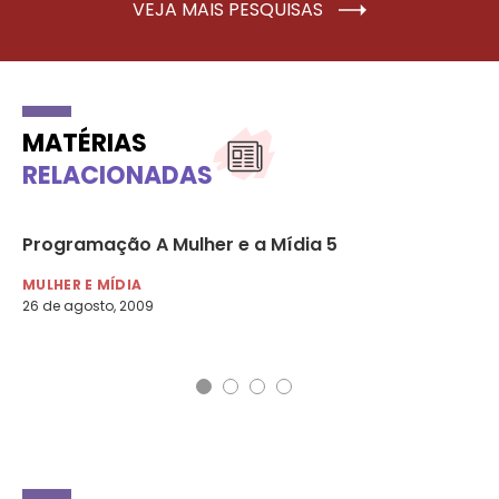
VEJA MAIS PESQUISAS
MATÉRIAS
RELACIONADAS
Programação A Mulher e a Mídia 5
21
re
MULHER E MÍDIA
26 de agosto, 2009
NO
21 