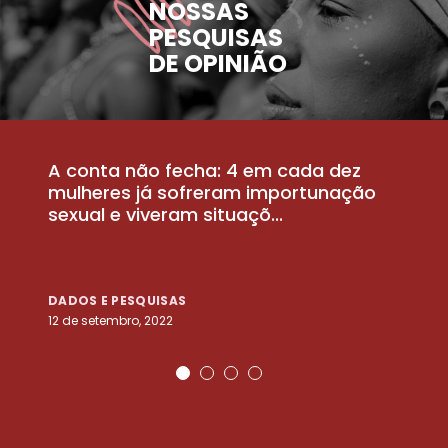
NOSSAS
PESQUISAS
DE OPINIÃO
A conta não fecha: 4 em cada dez
P
la
mulheres já sofreram importunação
a
sexual e viveram situaçõ...
m
DADOS E PESQUISAS
D
12 de setembro, 2022
25