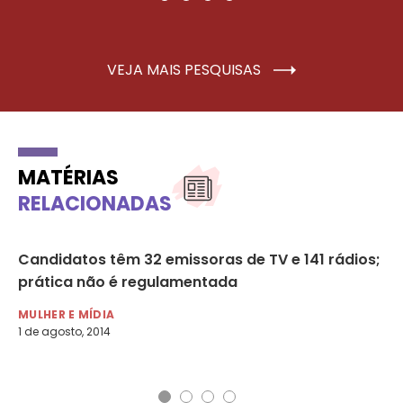
VEJA MAIS PESQUISAS
MATÉRIAS
RELACIONADAS
de
Candidatos têm 32 emissoras de TV e 141 rádios;
Co
prática não é regulamentada
de
pr
MULHER E MÍDIA
1 de agosto, 2014
MU
16 