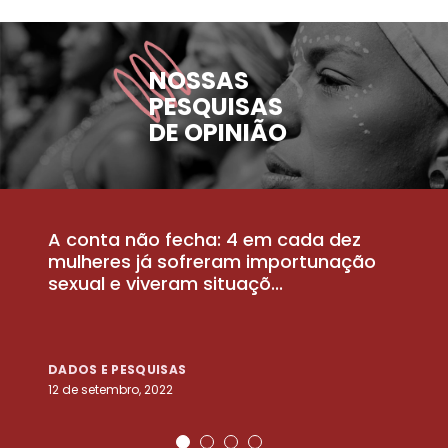
NOSSAS
PESQUISAS
DE OPINIÃO
A conta não fecha: 4 em cada dez
P
la
mulheres já sofreram importunação
a
sexual e viveram situaçõ...
m
DADOS E PESQUISAS
D
12 de setembro, 2022
25