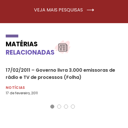
VEJA MAIS PESQUISAS
MATÉRIAS
RELACIONADAS
er
17/02/2011 – Governo livra 3.000 emissoras de
19
rádio e TV de processos (Folha)
NO
19 
NOTÍCIAS
17 de fevereiro, 2011