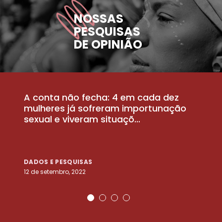
NOSSAS
PESQUISAS
DE OPINIÃO
A conta não fecha: 4 em cada dez
P
la
mulheres já sofreram importunação
a
sexual e viveram situaçõ...
m
DADOS E PESQUISAS
D
12 de setembro, 2022
25