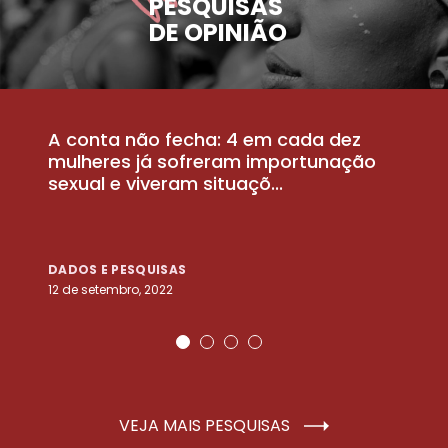
PESQUISAS
DE OPINIÃO
A conta não fecha: 4 em cada dez
P
la
mulheres já sofreram importunação
a
sexual e viveram situaçõ...
m
DADOS E PESQUISAS
D
12 de setembro, 2022
25
VEJA MAIS PESQUISAS