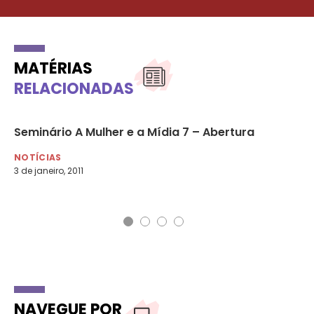
MATÉRIAS
RELACIONADAS
Seminário A Mulher e a Mídia 7 – Abertura
05
co
NOTÍCIAS
3 de janeiro, 2011
NO
5 d
NAVEGUE POR