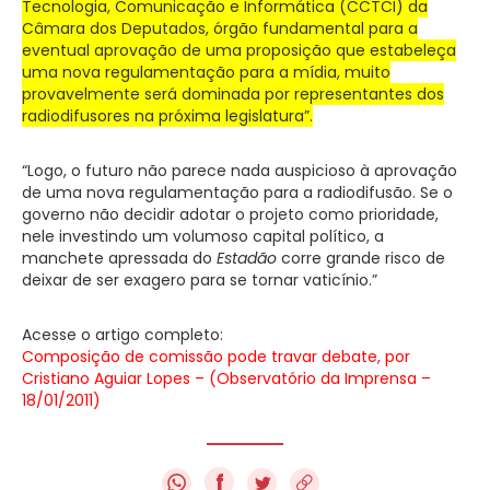
Tecnologia, Comunicação e Informática (CCTCI) da
Câmara dos Deputados, órgão fundamental para a
eventual aprovação de uma proposição que estabeleça
uma nova regulamentação para a mídia, muito
provavelmente será dominada por representantes dos
radiodifusores na próxima legislatura”.
“Logo, o futuro não parece nada auspicioso à aprovação
de uma nova regulamentação para a radiodifusão. Se o
governo não decidir adotar o projeto como prioridade,
nele investindo um volumoso capital político, a
manchete apressada do
Estadão
corre grande risco de
deixar de ser exagero para se tornar vaticínio.”
Acesse o artigo completo:
Composição de comissão pode travar debate, por
Cristiano Aguiar Lopes – (Observatório da Imprensa –
18/01/2011)
f