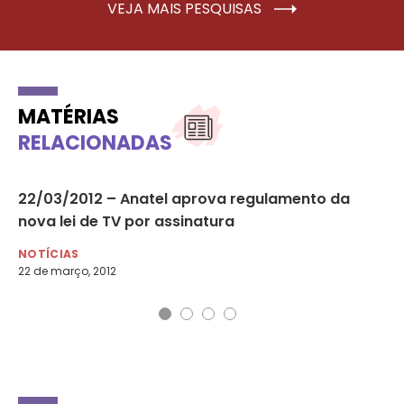
VEJA MAIS PESQUISAS
MATÉRIAS
RELACIONADAS
22/03/2012 – Anatel aprova regulamento da
17
nova lei de TV por assinatura
li
NOTÍCIAS
NO
22 de março, 2012
17 