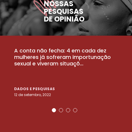
NOSSAS
PESQUISAS
DE OPINIÃO
A conta não fecha: 4 em cada dez
P
la
mulheres já sofreram importunação
a
sexual e viveram situaçõ...
m
DADOS E PESQUISAS
D
12 de setembro, 2022
25