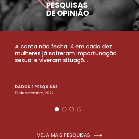
PESQUISAS
DE OPINIÃO
A conta não fecha: 4 em cada dez
P
la
mulheres já sofreram importunação
a
sexual e viveram situaçõ...
m
DADOS E PESQUISAS
D
12 de setembro, 2022
25
VEJA MAIS PESQUISAS