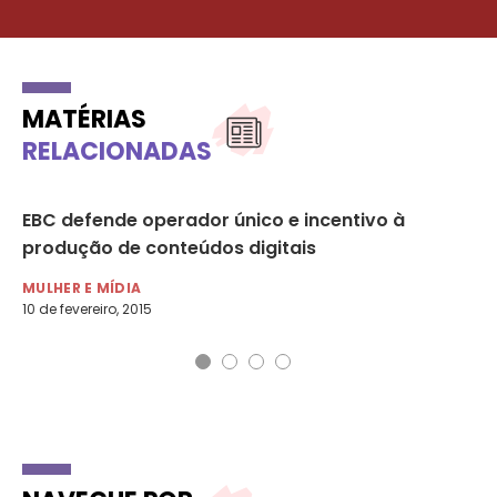
MATÉRIAS
RELACIONADAS
EBC defende operador único e incentivo à
Se
produção de conteúdos digitais
se
MULHER E MÍDIA
MU
10 de fevereiro, 2015
9 d