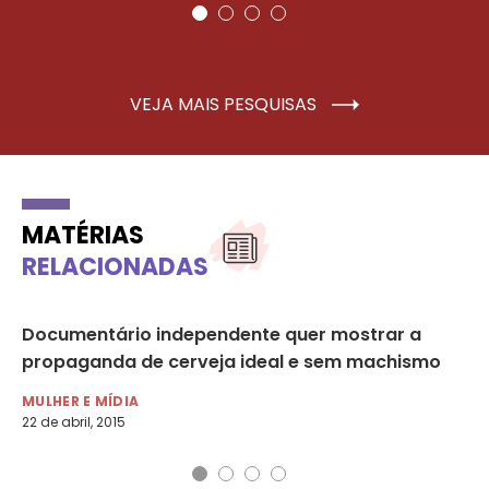
VEJA MAIS PESQUISAS
MATÉRIAS
RELACIONADAS
o
Documentário independente quer mostrar a
Se
propaganda de cerveja ideal e sem machismo
Dj
MULHER E MÍDIA
MU
22 de abril, 2015
5 d