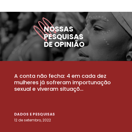
NOSSAS
PESQUISAS
DE OPINIÃO
A conta não fecha: 4 em cada dez
P
la
mulheres já sofreram importunação
a
sexual e viveram situaçõ...
m
DADOS E PESQUISAS
D
12 de setembro, 2022
25