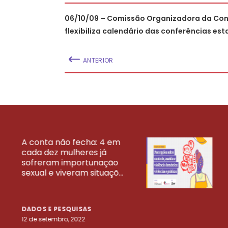
06/10/09 – Comissão Organizadora da Co
flexibiliza calendário das conferências es
ANTERIOR
A conta não fecha: 4 em
cada dez mulheres já
VEJA MAIS PESQ
sofreram importunação
sexual e viveram situaçõ...
DADOS E PESQUISAS
12 de setembro, 2022