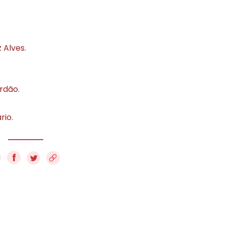
 Alves.
rdão.
rio.
f