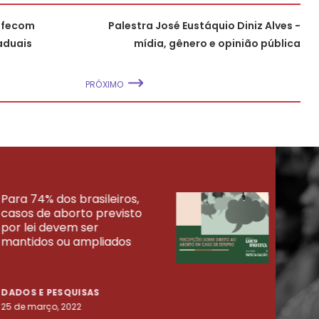
nfecom
Palestra José Eustáquio Diniz Alves -
taduais
mídia, gênero e opinião pública
PRÓXIMO
Para 74% dos brasileiros,
30% 
casos de aborto previsto
fora
UISAS
por lei devem ser
mort
mantidos ou ampliados
uma 
tenta
DADOS E PESQUISAS
DADO
25 de março, 2022
23 de